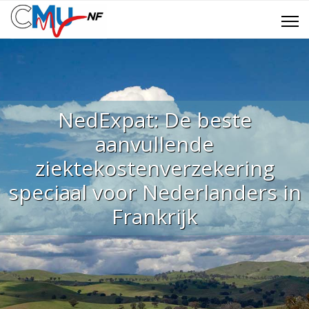
NedExpat: De beste
aanvullende
ziektekostenverzekering
speciaal voor Nederlanders in
Frankrijk