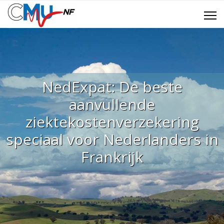
NedExpat: De beste
aanvullende
ziektekostenverzekering
speciaal voor Nederlanders in
Frankrijk