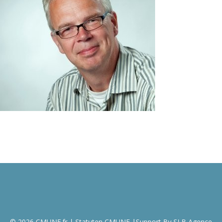
© 2026
CMUNF.fr
|
Statuten CMUNF
|Support By
SLB Agence