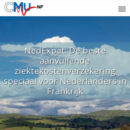
NedExpat: De beste
aanvullende
ziektekostenverzekering
speciaal voor Nederlanders in
Frankrijk