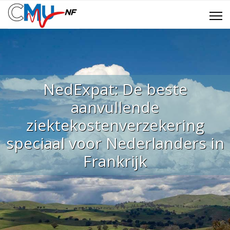
NedExpat: De beste
aanvullende
ziektekostenverzekering
speciaal voor Nederlanders in
Frankrijk