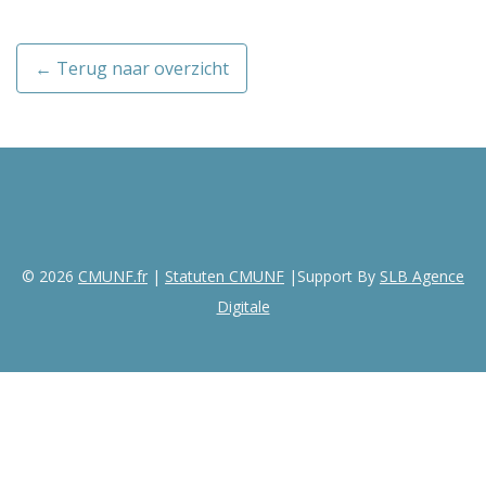
← Terug naar overzicht
© 2026
CMUNF.fr
|
Statuten CMUNF
|Support By
SLB Agence
Digitale