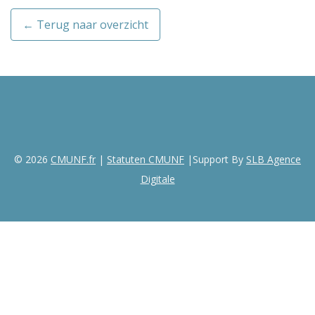
← Terug naar overzicht
© 2026
CMUNF.fr
|
Statuten CMUNF
|Support By
SLB Agence
Digitale