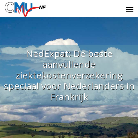
NedExpat: De beste
aanvullende
ziektekostenverzekering
speciaal voor Nederlanders in
Frankrijk